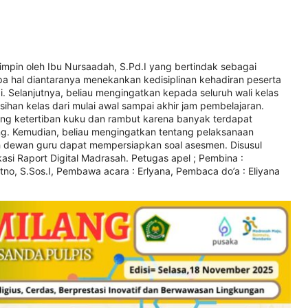
pimpin oleh Ibu Nursaadah, S.Pd.I yang bertindak sebagai
a hal diantaranya menekankan kedisiplinan kehadiran peserta
i. Selanjutnya, beliau mengingatkan kepada seluruh wali kelas
ihan kelas dari mulai awal sampai akhir jam pembelajaran.
tang ketertiban kuku dan rambut karena banyak terdapat
ng. Kemudian, beliau mengingatkan tentang pelaksanaan
uh dewan guru dapat mempersiapkan soal asesmen. Disusul
asi Raport Digital Madrasah. Petugas apel ; Pembina :
no, S.Sos.I, Pembawa acara : Erlyana, Pembaca do’a : Eliyana