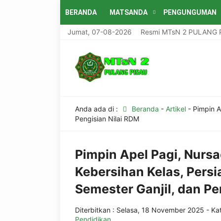
BERANDA
MATSANDA
PENGUNGUMAN
Selamat Datang Di Website Resmi MTsN 2 PULANG PISAU RAPI
Jumat, 07-08-2026
Anda ada di :
Beranda
-
Artikel
-
Pimpin A
Pengisian Nilai RDM
Pimpin Apel Pagi, Nursa
Kebersihan Kelas, Per
Semester Ganjil, dan Pe
Diterbitkan :
Selasa, 18 November 2025
- Kat
Pendidikan