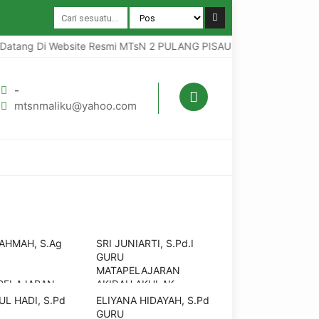
atang Di Website Resmi MTsN 2 PULANG PISAU RAPI ( Relegius Aman 
-
mtsnmaliku@yahoo.com
RAHMAH, S.Ag
SRI JUNIARTI, S.Pd.I
GURU
MATAPELAJARAN
PELAJARAN
AKIDAH AKHLAK
SA ARAB
L HADI, S.Pd
ELIYANA HIDAYAH, S.Pd
GURU