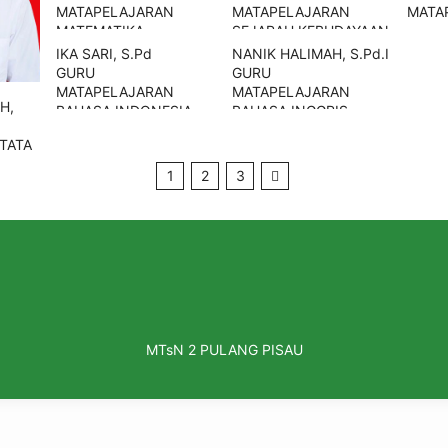
MATAPELAJARAN
MATAPELAJARAN
MATA
MATEMATIKA
SEJARAH KEBUDAYAAN
Waka KURIKULUM
ISLAM
IKA SARI, S.Pd
NANIK HALIMAH, S.Pd.I
GURU
GURU
MATAPELAJARAN
MATAPELAJARAN
H,
BAHASA INDONESIA
BAHASA INGGRIS
TATA
1
2
3
MTsN 2 PULANG PISAU