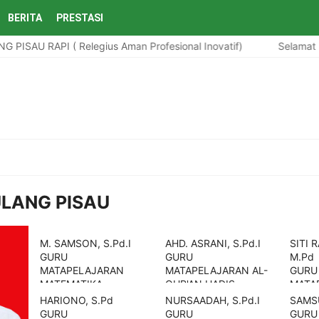
BERITA
PRESTASI
ISAU RAPI ( Relegius Aman Profesional Inovatif)
Selamat D
ULANG PISAU
M. SAMSON, S.Pd.I
AHD. ASRANI, S.Pd.I
SITI 
GURU
GURU
M.Pd
MATAPELAJARAN
MATAPELAJARAN AL-
GURU
MATEMATIKA
QUR'AN HADIS
MATA
BAHA
HARIONO, S.Pd
NURSAADAH, S.Pd.I
SAMSU
GURU
GURU
GURU