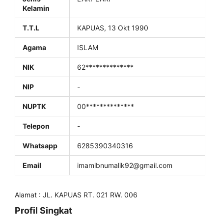
Kelamin
T.T.L
KAPUAS, 13 Okt 1990
Agama
ISLAM
NIK
62**************
NIP
-
NUPTK
00**************
Telepon
-
Whatsapp
6285390340316
Email
imamibnumalik92@gmail.com
Alamat : JL. KAPUAS RT. 021 RW. 006
Profil Singkat