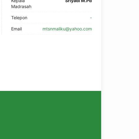
Kepala
Sriyadi M.Pd
Madrasah
Telepon
-
Email
mtsnmaliku@yahoo.com