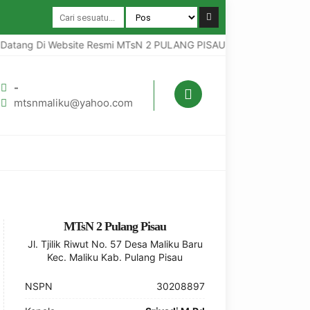
atang Di Website Resmi MTsN 2 PULANG PISAU RAPI ( Relegius Aman 
-
mtsnmaliku@yahoo.com
MTsN 2 Pulang Pisau
Jl. Tjilik Riwut No. 57 Desa Maliku Baru
Kec. Maliku Kab. Pulang Pisau
NSPN
30208897